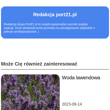
Redakcja port21.pl
Redakcja bloga Port21.pl to zespół pasjonatów szeroko pojętej
żeglugi. Duże doświadczenie pozwala na udostępnianie artykułów o
pełnym profesjonalizmie :)
Może Cię również zainteresować
Woda lawendowa
2023-09-14