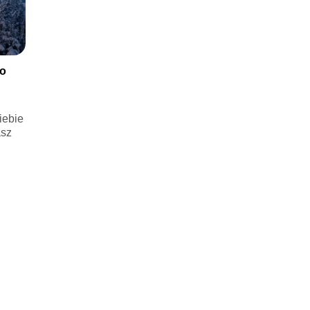
co
iebie
asz