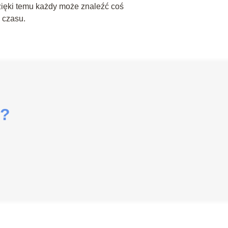
zięki temu każdy może znaleźć coś
 czasu.
i?