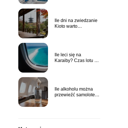
Ile dni na zwiedzanie
Kioto warto
zaplanować?
Ile leci się na
Karaiby? Czas lotu z
Polski
Ile alkoholu można
przewieźć samolotem
Wizz Air?