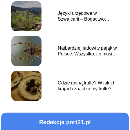
Języki urzędowe w
Szwajcarii – Bogactwo
kulturowe podnóża Alp
Najbardziej jadowity pająk w
Polsce: Wszystko, co musisz
wiedzieć
Gdzie rosną trufle? W jakich
krajach znajdziemy trufle?
Redakcja port21.pl