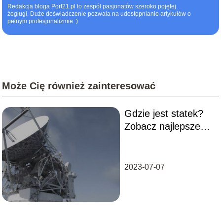
Redakcja bloga Port21.pl to zespół pasjonatów szeroko pojętej
żeglugi. Duże doświadczenie pozwala na udostępnianie artykułów o
pełnym profesjonalizmie :)
Może Cię również zainteresować
Gdzie jest statek?
Zobacz najlepsze
radary statków
2023-07-07