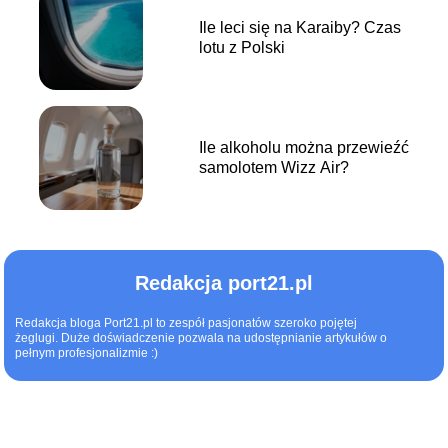
Ile leci się na Karaiby? Czas
lotu z Polski
Ile alkoholu można przewieźć
samolotem Wizz Air?
Redakcja port21.pl
Redakcja bloga Port21.pl to zespół pasjonatów szeroko pojętej
żeglugi. Duże doświadczenie pozwala na udostępnianie artykułów o
pełnym profesjonalizmie :)