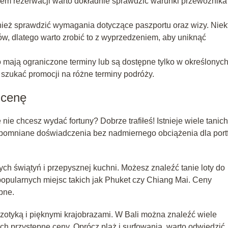
m rezerwacji warto dokładnie sprawdzić warunki przewoźnika 
ież sprawdzić wymagania dotyczące paszportu oraz wizy. Niek
, dlatego warto zrobić to z wyprzedzeniem, aby uniknąć
o mają ograniczone terminy lub są dostępne tylko w określonyc
 szukać promocji na różne terminy podróży.
 cenę
ie chcesz wydać fortuny? Dobrze trafiłeś! Istnieje wiele tanich
zapomniane doświadczenia bez nadmiernego obciążenia dla portf
ych świątyń i przepysznej kuchni. Możesz znaleźć tanie loty do
popularnych miejsc takich jak Phuket czy Chiang Mai. Ceny
pne.
zotyką i pięknymi krajobrazami. W Bali można znaleźć wiele
ych przystępne ceny. Oprócz plaż i surfowania, warto odwiedzić