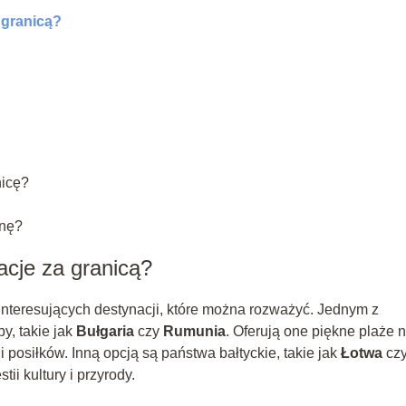
 granicą?
nicę?
enę?
acje za granicą?
e interesujących destynacji, które można rozważyć. Jednym z
y, takie jak
Bułgaria
czy
Rumunia
. Oferują one piękne plaże 
posiłków. Inną opcją są państwa bałtyckie, takie jak
Łotwa
cz
ii kultury i przyrody.