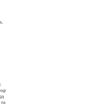
a,
c
logi
ogą
 na