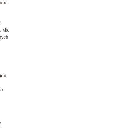
 one
i
. Ma
nych
nii
ia
y