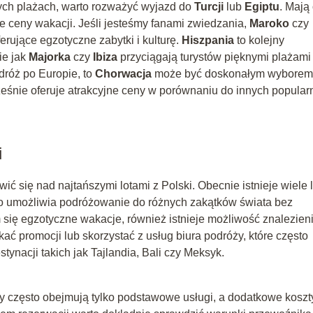
nych plażach, warto rozważyć wyjazd do
Turcji
lub
Egiptu
. Mają
tne ceny wakacji. Jeśli jesteśmy fanami zwiedzania,
Maroko
czy
rujące egzotyczne zabytki i kulturę.
Hiszpania
to kolejny
ie jak
Majorka
czy
Ibiza
przyciągają turystów pięknymi plażami 
dróż po Europie, to
Chorwacja
może być doskonałym wyborem
cześnie oferuje atrakcyjne ceny w porównaniu do innych popular
i
ć się nad najtańszymi lotami z Polski. Obecnie istnieje wiele li
 co umożliwia podróżowanie do różnych zakątków świata bez
 się egzotyczne wakacje, również istnieje możliwość znalezien
ać promocji lub skorzystać z usług biura podróży, które często
stynacji takich jak Tajlandia, Bali czy Meksyk.
ty często obejmują tylko podstawowe usługi, a dodatkowe koszt