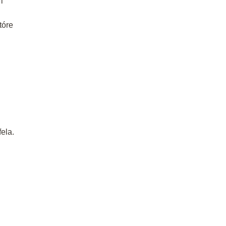
i
tóre
h
ela.