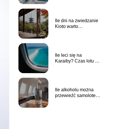
Ile dni na zwiedzanie
Kioto warto
zaplanować?
Ile leci się na
Karaiby? Czas lotu z
Polski
Ile alkoholu można
przewieźć samolotem
Wizz Air?