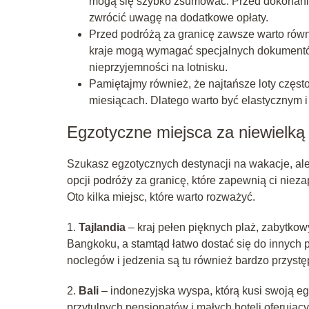
mogą się szybko zsumować. Przed dokonanie
zwrócić uwagę na dodatkowe opłaty.
Przed podróżą za granicę zawsze warto równ
kraje mogą wymagać specjalnych dokumentów
nieprzyjemności na lotnisku.
Pamiętajmy również, że najtańsze loty częst
miesiącach. Dlatego warto być elastycznym i
Egzotyczne miejsca za niewielką
Szukasz egzotycznych destynacji na wakacje, ale n
opcji podróży za granicę, które zapewnią ci nie
Oto kilka miejsc, które warto rozważyć.
1.
Tajlandia
– kraj pełen pięknych plaż, zabytkow
Bangkoku, a stamtąd łatwo dostać się do innych 
noclegów i jedzenia są tu również bardzo przystę
2.
Bali
– indonezyjska wyspa, którą kusi swoją eg
przytulnych pensjonatów i małych hoteli oferując