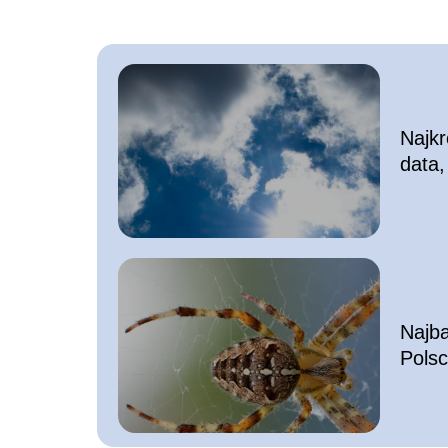
Najkr
data,
dnia
Najba
Polsc
wiedz