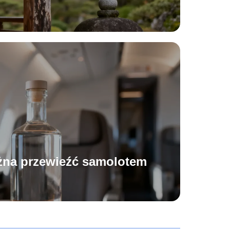
ożna przewieźć samolotem