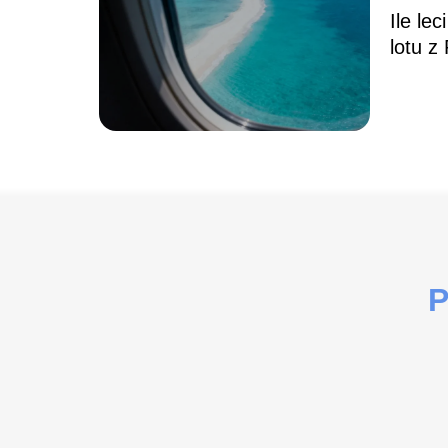
Ile le
lotu z 
P