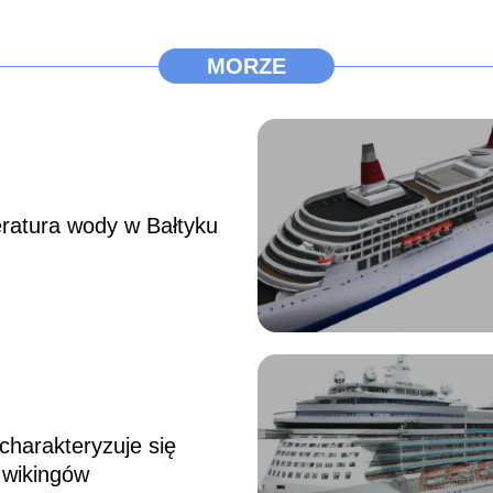
MORZE
ratura wody w Bałtyku
harakteryzuje się
 wikingów