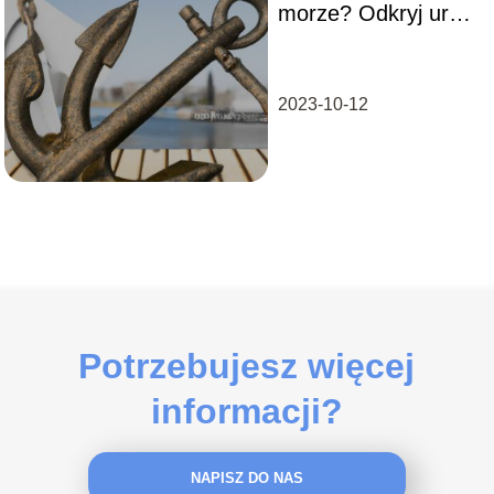
morze? Odkryj uroki
wód Zatoki Laganas
2023-10-12
Potrzebujesz więcej
informacji?
NAPISZ DO NAS