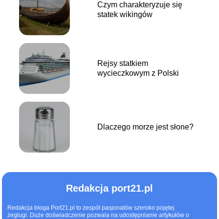
Czym charakteryzuje się
statek wikingów
Rejsy statkiem
wycieczkowym z Polski
Dlaczego morze jest słone?
Redakcja port21.pl
Redakcja bloga Port21.pl to zespół pasjonatów szeroko pojętej
żeglugi. Duże doświadczenie pozwala na udostępnianie artykułów o