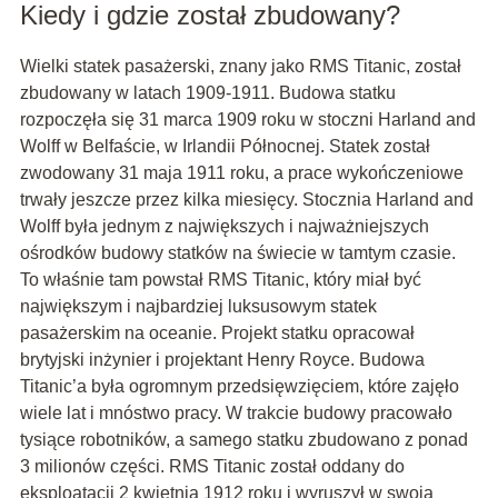
Kiedy i gdzie został zbudowany?
Wielki statek pasażerski, znany jako RMS Titanic, został
zbudowany w latach 1909-1911. Budowa statku
rozpoczęła się 31 marca 1909 roku w stoczni Harland and
Wolff w Belfaście, w Irlandii Północnej. Statek został
zwodowany 31 maja 1911 roku, a prace wykończeniowe
trwały jeszcze przez kilka miesięcy. Stocznia Harland and
Wolff była jednym z największych i najważniejszych
ośrodków budowy statków na świecie w tamtym czasie.
To właśnie tam powstał RMS Titanic, który miał być
największym i najbardziej luksusowym statek
pasażerskim na oceanie. Projekt statku opracował
brytyjski inżynier i projektant Henry Royce. Budowa
Titanic’a była ogromnym przedsięwzięciem, które zajęło
wiele lat i mnóstwo pracy. W trakcie budowy pracowało
tysiące robotników, a samego statku zbudowano z ponad
3 milionów części. RMS Titanic został oddany do
eksploatacji 2 kwietnia 1912 roku i wyruszył w swoją