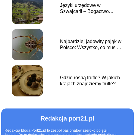
Języki urzędowe w
Szwajcarii – Bogactwo
kulturowe podnóża Alp
Najbardziej jadowity pająk w
Polsce: Wszystko, co musisz
wiedzieć
Gdzie rosną trufle? W jakich
krajach znajdziemy trufle?
Redakcja port21.pl
Redakcja bloga Port21.pl to zespół pasjonatów szeroko pojętej