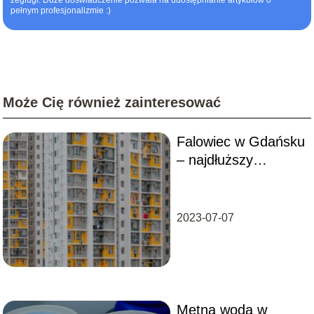
żeglugi. Duże doświadczenie pozwala na udostępnianie artykułów o
pełnym profesjonalizmie :)
Może Cię również zainteresować
Falowiec w Gdańsku
– najdłuższy
budynek mieszkalny
w Polsce
2023-07-07
Mętna woda w